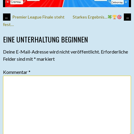
ARTIKEL-
←
Premier League Finale steht
Starkes Ergebnis…
→
fest…
NAVIGATION
EINE UNTERHALTUNG BEGINNEN
Deine E-Mail-Adresse wird nicht veröffentlicht.
Erforderliche
Felder sind mit
*
markiert
Kommentar
*