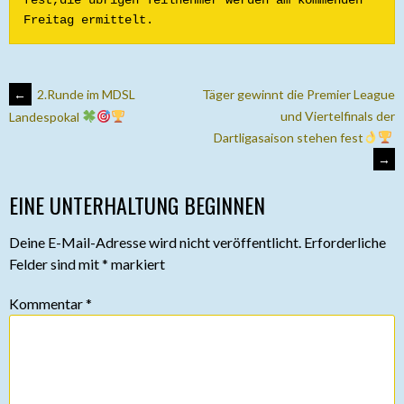
fest,die übrigen Teilnehmer werden am kommenden 
Freitag ermittelt.
ARTIKEL-
←
2.Runde im MDSL
Täger gewinnt die Premier League
und Viertelfinals der
Landespokal
Dartligasaison stehen fest
NAVIGATION
→
EINE UNTERHALTUNG BEGINNEN
Deine E-Mail-Adresse wird nicht veröffentlicht.
Erforderliche
Felder sind mit
*
markiert
Kommentar
*