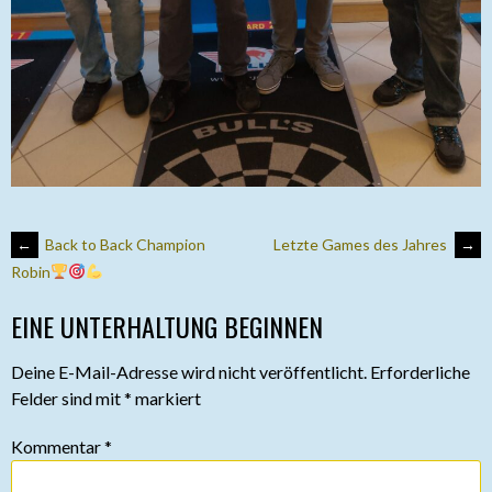
ARTIKEL-
←
Back to Back Champion
Letzte Games des Jahres
→
Robin
NAVIGATION
EINE UNTERHALTUNG BEGINNEN
Deine E-Mail-Adresse wird nicht veröffentlicht.
Erforderliche
Felder sind mit
*
markiert
Kommentar
*