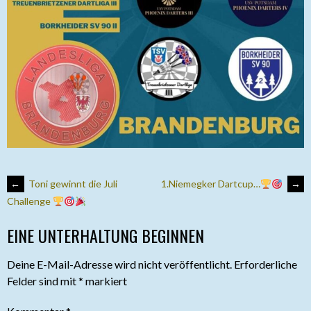
ARTIKEL-
←
Toni gewinnt die Juli
1.Niemegker Dartcup…
→
Challenge
NAVIGATION
EINE UNTERHALTUNG BEGINNEN
Deine E-Mail-Adresse wird nicht veröffentlicht.
Erforderliche
Felder sind mit
*
markiert