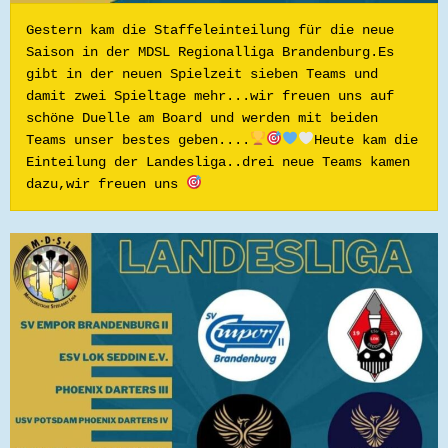
Gestern kam die Staffeleinteilung für die neue 
Saison in der MDSL Regionalliga Brandenburg.Es 
gibt in der neuen Spielzeit sieben Teams und 
damit zwei Spieltage mehr...wir freuen uns auf 
schöne Duelle am Board und werden mit beiden 
Teams unser bestes geben....
Heute kam die 
Einteilung der Landesliga..drei neue Teams kamen 
dazu,wir freuen uns 