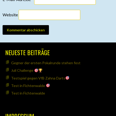
Website
NEUESTE BEITRÄGE
Gegner der ersten Pokalrunde stehen fest
Juli Challenge
Testspiel gegen VfB Zahna Darts
Test in Fichtenwalde
Test in Fichtenwalde