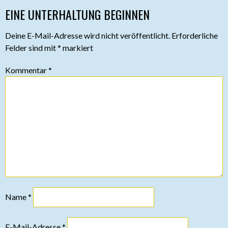
NAVIGATION
EINE UNTERHALTUNG BEGINNEN
Deine E-Mail-Adresse wird nicht veröffentlicht.
Erforderliche
Felder sind mit
*
markiert
Kommentar
*
Name
*
E-Mail-Adresse
*