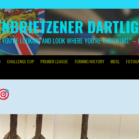
NBRIETZENER DARTLI
YOU'RE LOOKING AND LOOK WHERE YOU'RE THROWING." –
6
CHALLENGE CUP
PREMIER LEAGUE
TERMINE/HISTORY
MDSL
FOTOGA