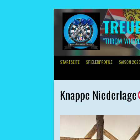
Springe
zum
Inhalt
TREUE
"THROW WHERE 
STARTSEITE
SPIELERPROFILE
SAISON 202
Knappe Niederlage