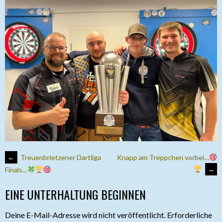
ARTIKEL-
←
Treuenbrietzener Dartliga
Knapp am Treppchen vorbei…
→
Finals…
NAVIGATION
EINE UNTERHALTUNG BEGINNEN
Deine E-Mail-Adresse wird nicht veröffentlicht.
Erforderliche