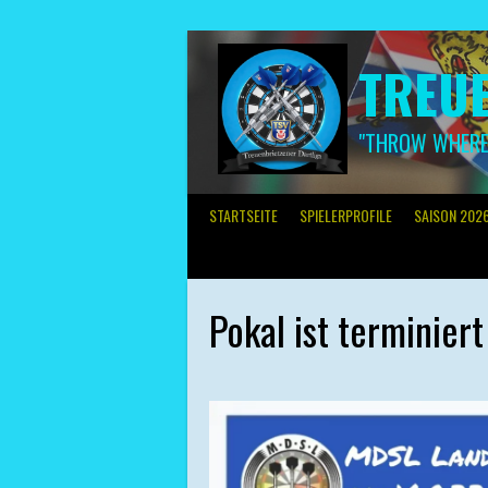
Springe
zum
Inhalt
TREUE
"THROW WHERE 
STARTSEITE
SPIELERPROFILE
SAISON 202
Pokal ist terminier