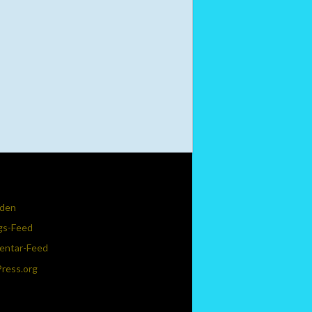
den
gs-Feed
ntar-Feed
ress.org