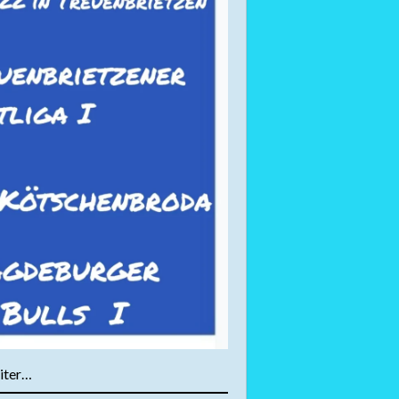
iter…