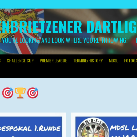
NBRIETZENER DARTLI
YOU'RE LOOKING AND LOOK WHERE YOU'RE THROWING." –
6
CHALLENGE CUP
PREMIER LEAGUE
TERMINE/HISTORY
MDSL
FOTOGA
t