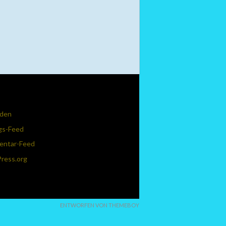
den
gs-Feed
ntar-Feed
ress.org
ENTWORFEN VON THEMEBOY