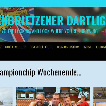
NBRIETZENER DARTLI
YOU'RE LOOKING AND LOOK WHERE YOU'RE THROWING." –
6
CHALLENGE CUP
PREMIER LEAGUE
TERMINE/HISTORY
MDSL
FOTOGA
hampionchip Wochenende…