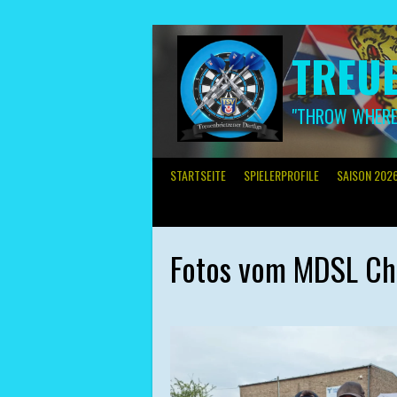
Springe
zum
Inhalt
TREUE
"THROW WHERE 
STARTSEITE
SPIELERPROFILE
SAISON 202
Fotos vom MDSL C