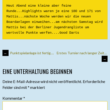
Heut Abend eine kleine aber feine 
Runde...Highlights waren je eine 180 und 171 von 
Mattis...nächste Woche werden wir die neuen 
Boardanlagen einweihen...am nächsten Samstag wird 
Mattis bei der Berliner Jugendrangliste um 
wertvolle Punkte werfen....Good Darts
ARTIKEL-
←
Punktspielanlage ist fertig….
Erstes Turnier nach langer Zeit…
→
NAVIGATION
EINE UNTERHALTUNG BEGINNEN
Deine E-Mail-Adresse wird nicht veröffentlicht.
Erforderliche
Felder sind mit
*
markiert
Kommentar
*