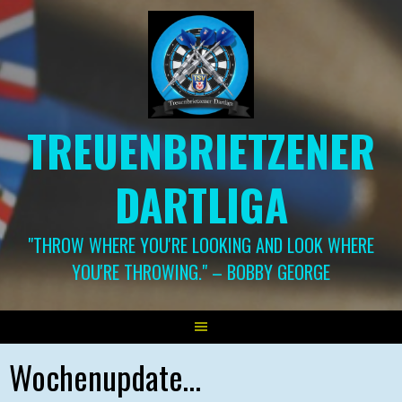
Springe
zum
Inhalt
TREUENBRIETZENER
DARTLIGA
"THROW WHERE YOU'RE LOOKING AND LOOK WHERE
YOU'RE THROWING." – BOBBY GEORGE
Wochenupdate…