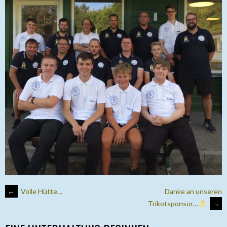
ARTIKEL-
←
Volle Hütte…
Danke an unseren
Trikotsponsor…
→
NAVIGATION