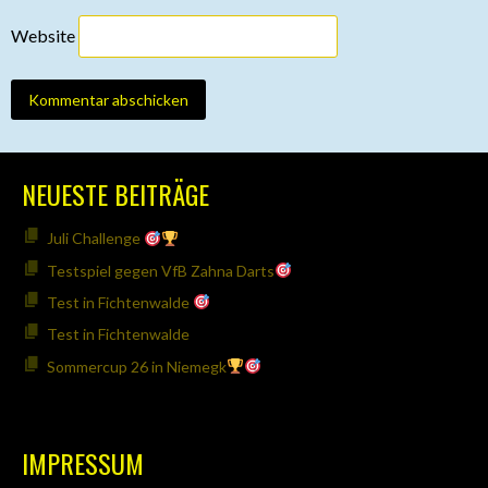
Website
NEUESTE BEITRÄGE
Juli Challenge
Testspiel gegen VfB Zahna Darts
Test in Fichtenwalde
Test in Fichtenwalde
Sommercup 26 in Niemegk
IMPRESSUM