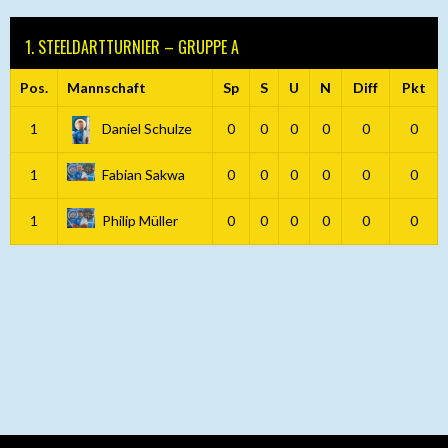
1. STEELDARTTURNIER – GRUPPE A
Pos.
Mannschaft
Sp
S
U
N
Diff
Pkt
1
Daniel Schulze
0
0
0
0
0
0
1
Fabian Sakwa
0
0
0
0
0
0
1
Philip Müller
0
0
0
0
0
0