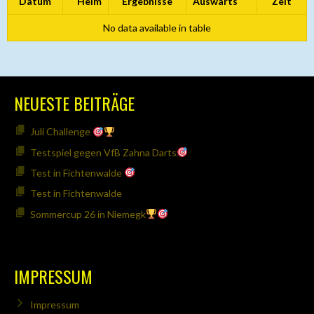
Datum
Heim
Ergebnisse
Auswärts
Zeit
No data available in table
NEUESTE BEITRÄGE
Juli Challenge
Testspiel gegen VfB Zahna Darts
Test in Fichtenwalde
Test in Fichtenwalde
Sommercup 26 in Niemegk
IMPRESSUM
Impressum